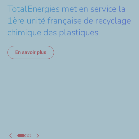
TotalEnergies met en service la
En savoir plus
1ère unité française de recyclage
chimique des plastiques
En savoir plus
Nomination – Guillaume
Alliot, Directeur de la
plateforme GPS-GGV
En savoir plus