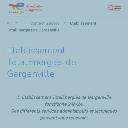
Grandpuits-
Aller
Gargenville
Recherc
au
contenu
Fil
Accueil
Contact & accès
Etablissement
principal
d'Ariane
TotalEnergies de Gargenville
Etablissement
TotalEnergies de
Gargenville
L 'Etablissement TotalEnergies de Gargenville
fonctionne 24h/24
Ses différents services administratifs et techniques
peuvent vous recevoir :