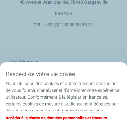
40 Avenue Jean Jaurès, 78440 Gargenville
FRANCE
TEL : +33 (0)1 30 38 98 53 31
TotalEnergies
Respect de votre vie privée
Le Projet
Nous utilisons des cookies et autres traceurs dans le but
La concertation
de vous fournir, d’analyser et d’améliorer votre expérience
utilisateur. Conformément à la législation française,
Engagement & Valeurs
certains cookies de mesure d'audience sont déposés par
défaut. Vous pouvez à tout moment modifier vos
En cas d'alerte
paramètres de cookies en cliquant sur le bouton « Gérer
Accéder à la charte de données personnelles et traceurs
mes cookies ». En cliquant sur le bouton « J’accepte »,