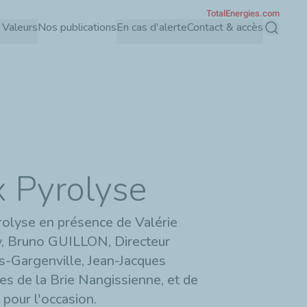
TotalEnergies.com
Valeurs
Nos publications
En cas d'alerte
Contact & accès
Recherch
x Pyrolyse
rolyse en présence de Valérie
, Bruno GUILLON, Directeur
-Gargenville, Jean-Jacques
de la Brie Nangissienne, et de
pour l'occasion.