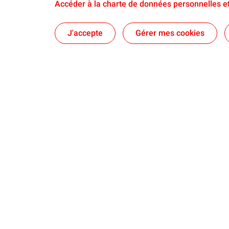
Accéder à la charte de données personnelles et
J'accepte
Gérer mes cookies
TotalEnergies
Le Projet
Notre ambition
Découvrez le 
Notre projet pour Grandpuits
Quatre nouvel
Notre Histoire
Les projets da
Développemen
TotalEnergies
Communiqués