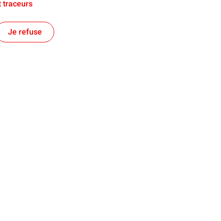
 traceurs
Je refuse
La concertation
projet
La concertation
les activités
Les documents de la concertation
ns le territoire
Nos réponses à vos questions
t Régional soutenu par
 de presse