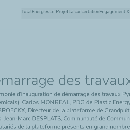
Aller
TotalEnergies
Le Projet
La concertation
Engagement & 
au
contenu
principal
émarrage des travau
émonie d’inauguration de démarrage des travaux Py
emicals), Carlos MONREAL, PDG de Plastic Energy
ROECKX, Directeur de la plateforme de Grandpuits
s,
Jean-Marc DESPLATS, Communauté de Communes 
lariés de la plateforme présents en grand nombre 