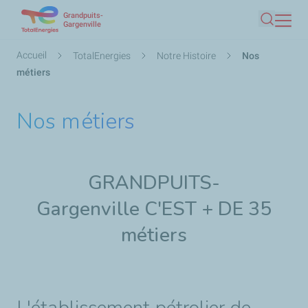
Grandpuits-
Aller
Gargenville
Recherc
au
contenu
Fil
Accueil
TotalEnergies
Notre Histoire
Nos
principal
d'Ariane
métiers
Nos métiers
GRANDPUITS-
Gargenville C'EST + DE 35
métiers