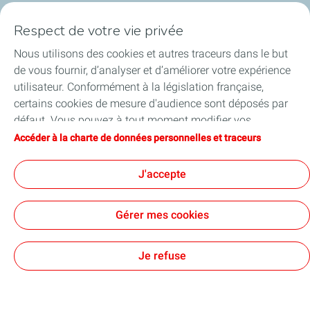
Respect de votre vie privée
Le service Process Safety
Nous utilisons des cookies et autres traceurs dans le but
de vous fournir, d’analyser et d’améliorer votre expérience
utilisateur. Conformément à la législation française,
certains cookies de mesure d'audience sont déposés par
défaut. Vous pouvez à tout moment modifier vos
paramètres de cookies en cliquant sur le bouton « Gérer
Accéder à la charte de données personnelles et traceurs
mes cookies ». En cliquant sur le bouton « J’accepte »,
vous acceptez le dépôt de l’ensemble des cookies. Dans le
J'accepte
cas où vous cliquez sur « Je refuse », seuls les cookies
techniques nécessaires au bon fonctionnement du site
Gérer mes cookies
seront utilisés. Pour plus d’informations, vous pouvez
consulter la page « Charte de données personnelles et
Le
service Process Safety (sécurité industrielle)
a, à la
traceurs ».
Je refuse
fois une mission d’analyse et d’identification des risques
des installations, et une mission de veille et de mise en
conformité réglementaire des exigences de
l’administration et du Groupe. Il a en charge les études