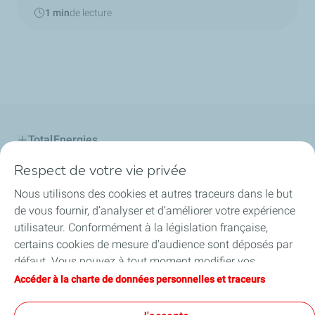
1 min
de lecture
TotalEnergies
Respect de votre vie privée
Le Projet
Nous utilisons des cookies et autres traceurs dans le but
La concertation
de vous fournir, d’analyser et d’améliorer votre expérience
utilisateur. Conformément à la législation française,
Engagement & Valeurs
certains cookies de mesure d'audience sont déposés par
défaut. Vous pouvez à tout moment modifier vos
En cas d'alerte
paramètres de cookies en cliquant sur le bouton « Gérer
Accéder à la charte de données personnelles et traceurs
mes cookies ». En cliquant sur le bouton « J’accepte »,
Contact & accès
vous acceptez le dépôt de l’ensemble des cookies. Dans le