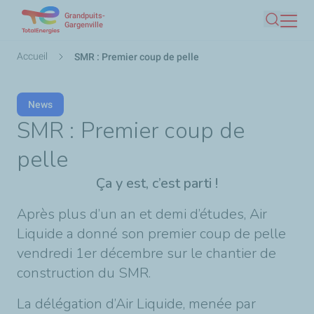
Grandpuits-
Aller
Gargenville
Recherc
au
contenu
Fil
Accueil
SMR : Premier coup de pelle
principal
d'Ariane
News
SMR : Premier coup de
pelle
Ça y est, c’est parti !
Après plus d’un an et demi d’études, Air
Liquide a donné son premier coup de pelle
vendredi 1er décembre sur le chantier de
construction du SMR.
La délégation d’Air Liquide, menée par