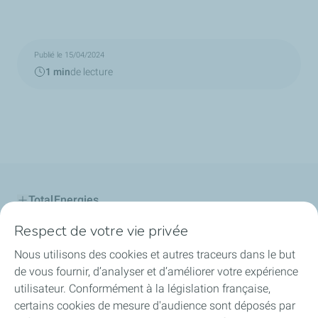
Publié le 15/04/2024
1 min
de lecture
TotalEnergies
Respect de votre vie privée
Le Projet
Nous utilisons des cookies et autres traceurs dans le but
La concertation
de vous fournir, d’analyser et d’améliorer votre expérience
utilisateur. Conformément à la législation française,
Engagement & Valeurs
certains cookies de mesure d'audience sont déposés par